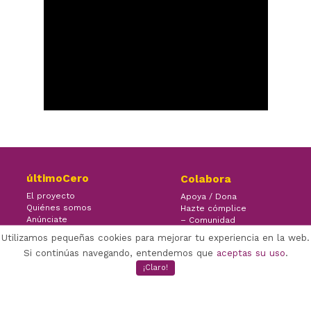
últimoCero
Colabora
El proyecto
Apoya / Dona
Quiénes somos
Hazte cómplice
Anúnciate
– Comunidad
Contacto
– Ayuda
Utilizamos pequeñas cookies para mejorar tu experiencia en la web.
Si continúas navegando, entendemos que
aceptas su uso
.
¡Claro!
×
Facebook Twitter Youtube
(CC) ÚLTIMOCERO | 2020