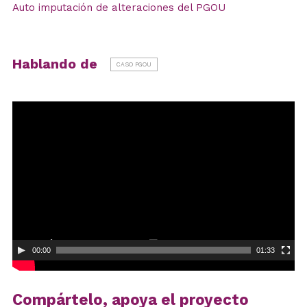
Auto imputación de alteraciones del PGOU
Hablando de
CASO PGOU
Reproductor
de
vídeo
00:00
01:33
Compártelo, apoya el proyecto