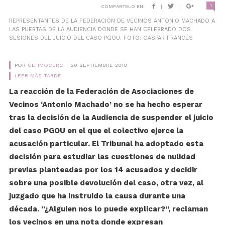
1
COMPÁRTELO EN:
|
|
REPRESENTANTES DE LA FEDERACIÓN DE VECINOS ANTONIO MACHADO A
LAS PUERTAS DE LA AUDIENCIA DONDE SE HAN CELEBRADO DOS
SESIONES DEL JUICIO DEL CASO PGOU. FOTO: GASPAR FRANCÉS
POR
ÚLTIMOCERO
20 SEPTIEMBRE 2018
LEER MÁS TARDE
La reacción de la Federación de Asociaciones de
Vecinos ‘Antonio Machado’ no se ha hecho esperar
tras la decisión de la Audiencia de suspender el juicio
del caso PGOU en el que el colectivo ejerce la
acusación particular. El Tribunal ha adoptado esta
decisión para estudiar las cuestiones de nulidad
previas planteadas por los 14 acusados y decidir
sobre una posible devolución del caso, otra vez, al
juzgado que ha instruido la causa durante una
década. “¿Alguien nos lo puede explicar?”, reclaman
los vecinos en una nota donde expresan