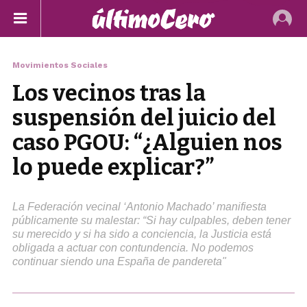
Movimientos Sociales
Los vecinos tras la
suspensión del juicio del
caso PGOU: “¿Alguien nos
lo puede explicar?”
La Federación vecinal ‘Antonio Machado’ manifiesta
públicamente su malestar: “Si hay culpables, deben tener
su merecido y si ha sido a conciencia, la Justicia está
obligada a actuar con contundencia. No podemos
continuar siendo una España de pandereta"