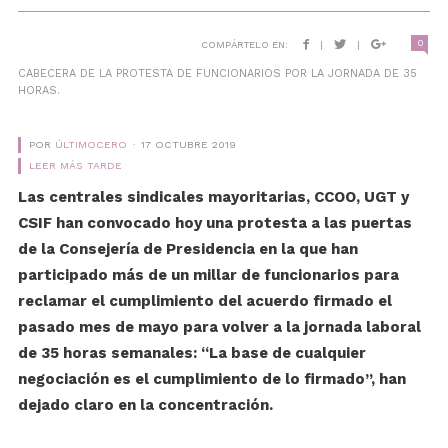
0
COMPÁRTELO EN:
|
|
CABECERA DE LA PROTESTA DE FUNCIONARIOS POR LA JORNADA DE 35
HORAS.
POR
ÚLTIMOCERO
17 OCTUBRE 2019
LEER MÁS TARDE
Las centrales sindicales mayoritarias, CCOO, UGT y
CSIF han convocado hoy una protesta a las puertas
de la Consejería de Presidencia en la que han
participado más de un millar de funcionarios para
reclamar el cumplimiento del acuerdo firmado el
pasado mes de mayo para volver a la jornada laboral
de 35 horas semanales: “La base de cualquier
negociación es el cumplimiento de lo firmado”, han
dejado claro en la concentración.