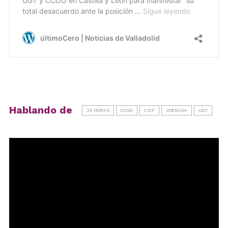
Hablando de
35 HORAS
CCOO
CSIF
JORNADA
UGT
Reproductor
de
vídeo