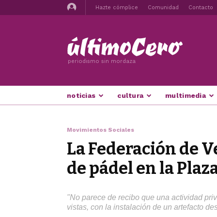
Hazte cómplice
Comunidad
Contacto
periodismo sin mordaza
noticias
cultura
multimedia
Movimientos Sociales
La Federación de Ve
de pádel en la Plaz
"No parece de recibo que una actividad priva
vistas, con la instalación de un artefacto d