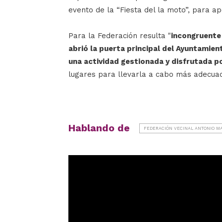
evento de la “Fiesta del la moto”, para ap
Para la Federación resulta "
incongruente
abrió la puerta principal del Ayuntamient
una actividad gestionada y disfrutada p
lugares para llevarla a cabo más adecuad
Hablando de
FEDERACIÓN VECINAL ANTONIO M
Reproductor
de
vídeo