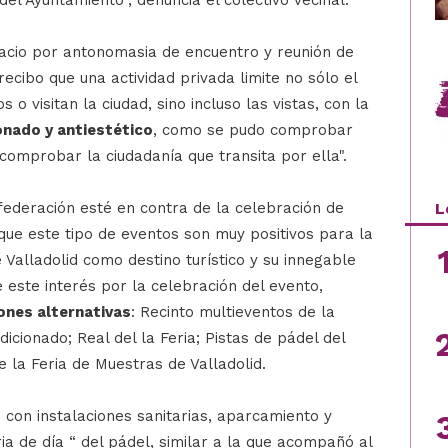
del Ayuntamiento", denuncia el colectivo vecinal.
pacio por antonomasia de encuentro y reunión de
ecibo que una actividad privada limite no sólo el
 o visitan la ciudad, sino incluso las vistas, con la
nado y antiestético
, como se pudo comprobar
comprobar la ciudadanía que transita por ella".
 federación esté en contra de la celebración de
L
 que este tipo de eventos son muy positivos para la
e Valladolid como destino turístico y su innegable
este interés por la celebración del evento,
iones alternativas
: Recinto multieventos de la
icionado; Real del la Feria; Pistas de pádel del
 la Feria de Muestras de Valladolid.
con instalaciones sanitarias, aparcamiento y
ia de día “ del pádel, similar a la que acompañó al