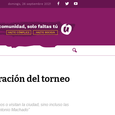
domingo, 26 septiembre 2021
ración del torneo
s o visitan la ciudad, sino incluso las
"Antonio Machado"