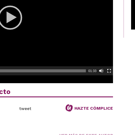
01:33
cto
HAZTE CÓMPLICE
tweet