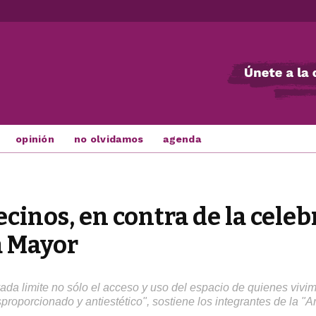
opinión
no olvidamos
agenda
cinos, en contra de la celeb
a Mayor
da limite no sólo el acceso y uso del espacio de quienes vivimo
esproporcionado y antiestético", sostiene los integrantes de la 