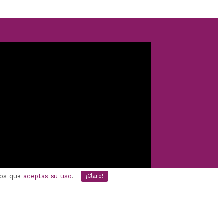
mos que
aceptas su uso
.
¡Claro!