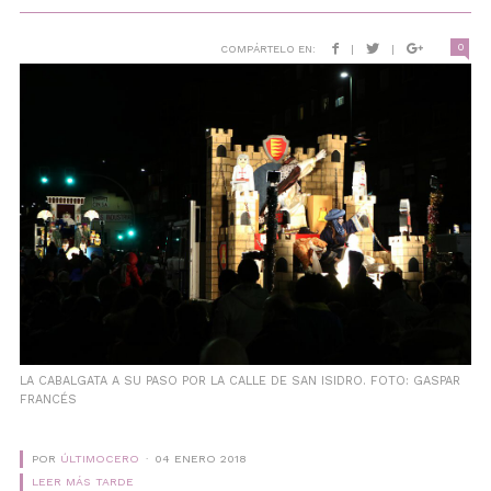
0
COMPÁRTELO EN:
|
|
LA CABALGATA A SU PASO POR LA CALLE DE SAN ISIDRO. FOTO: GASPAR
FRANCÉS
POR
ÚLTIMOCERO
04 ENERO 2018
LEER MÁS TARDE