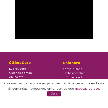
últimoCero
Colabora
El proyecto
Apoya / Dona
Quiénes somos
Hazte cómplice
Anúnciate
– Comunidad
Contacto
– Ayuda
Utilizamos pequeñas cookies para mejorar tu experiencia en la web.
Si continúas navegando, entendemos que
aceptas su uso
.
¡Claro!
×
Facebook Twitter Youtube
(CC) ÚLTIMOCERO | 2021