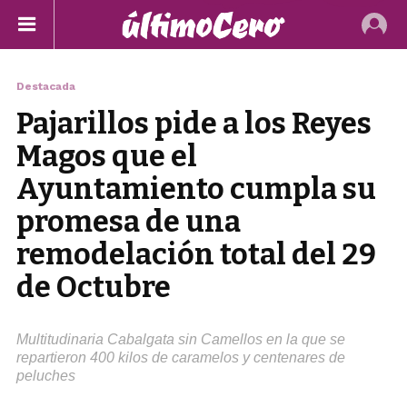
Destacada
Pajarillos pide a los Reyes
Magos que el
Ayuntamiento cumpla su
promesa de una
remodelación total del 29
de Octubre
Multitudinaria Cabalgata sin Camellos en la que se
repartieron 400 kilos de caramelos y centenares de
peluches