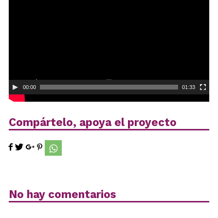
vídeo
00:00
01:33
Compártelo, apoya el proyecto
No hay comentarios