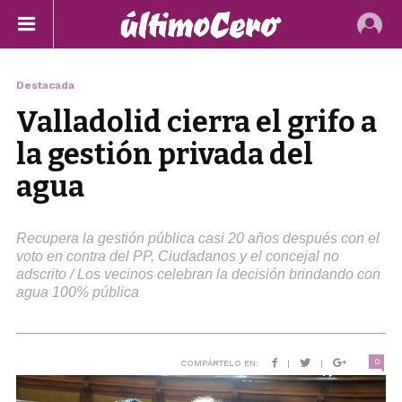
Destacada
Valladolid cierra el grifo a
la gestión privada del
agua
Recupera la gestión pública casi 20 años después con el
voto en contra del PP, Ciudadanos y el concejal no
adscrito / Los vecinos celebran la decisión brindando con
agua 100% pública
0
COMPÁRTELO EN:
|
|