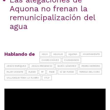
Aquona no frenan la
remunicipalización del
agua
Hablando de
AGUA
AGUALID
AQUONA
AYUNTAMIENTO
CHARO CHÁVEZ
CIUDADANOS
JESÚS ENRÍQUEZ
JESÚS PRESENCIO
MARÍA SÁNCHEZ
PEDRO HERRERO
PILAR VICENTE
PLENO
PP
PSOE
SÍ SE PUEDE
TERESA DEL CURA
VALLADOLID TOMA LA PLABRA
VTLP
Reproductor
de
vídeo