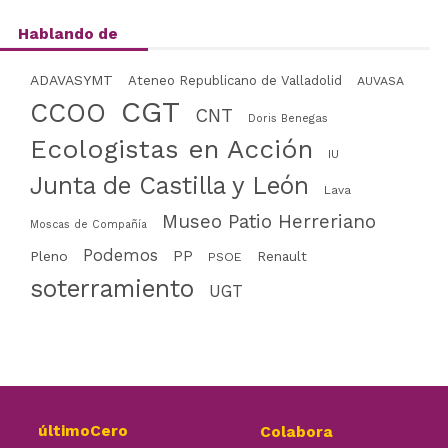
Hablando de
ADAVASYMT
Ateneo Republicano de Valladolid
AUVASA
CGT
CCOO
CNT
Doris Benegas
Ecologistas en Acción
IU
Junta de Castilla y León
Lava
Museo Patio Herreriano
Moscas de Compañía
Podemos
PP
Pleno
Renault
PSOE
soterramiento
UGT
últimoCero
Colabora