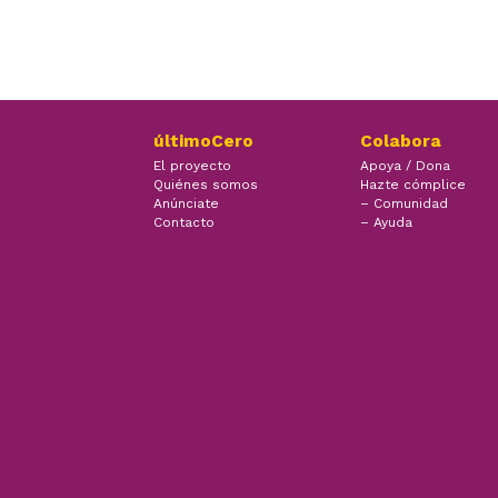
últimoCero
Colabora
El proyecto
Apoya / Dona
Quiénes somos
Hazte cómplice
Anúnciate
– Comunidad
Contacto
– Ayuda