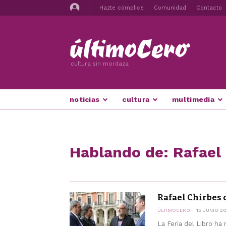
Hazte cómplice
Comunidad
Contacto
cultura sin mordaza
noticias
cultura
multimedia
Hablando de: Rafael
Rafael Chirbes 
ÚLTIMOCERO
15 JUNIO 2
La Feria del Libro h