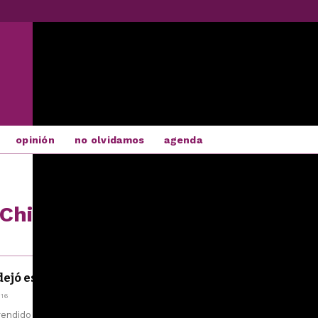
opinión
no olvidamos
agenda
 Chirbes
dejó escritas sus memorias
H
016
a rendido un merecido homenaje a Rafael Chirbes, Premio