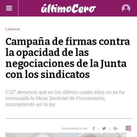
Laboral
Campaña de firmas contra
la opacidad de las
negociaciones de la Junta
con los sindicatos
CGT denuncia que en los últimos cuatro años no se ha
convocado la Mesa Sectorial de Funcionarios,
incumpliendo así la ley
0
COMPÁRTELO EN:
|
|