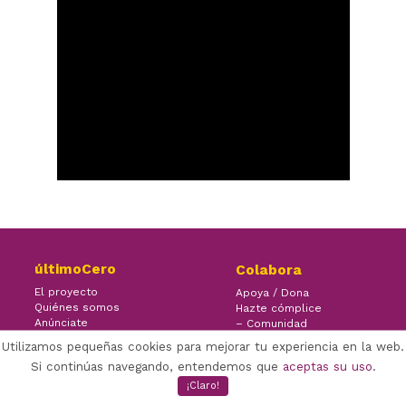
últimoCero
Colabora
El proyecto
Apoya / Dona
Quiénes somos
Hazte cómplice
Anúnciate
– Comunidad
Contacto
– Ayuda
Utilizamos pequeñas cookies para mejorar tu experiencia en la web.
Si continúas navegando, entendemos que
aceptas su uso
.
¡Claro!