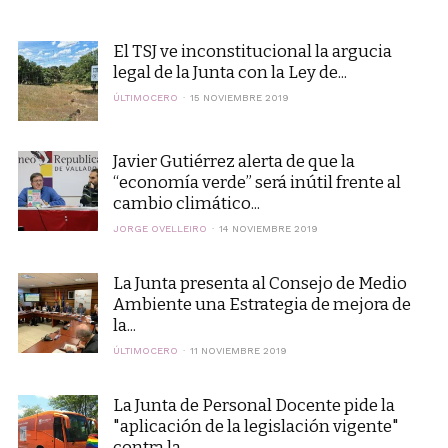
El TSJ ve inconstitucional la argucia
legal de la Junta con la Ley de...
ÚLTIMOCERO
15 NOVIEMBRE 2019
Javier Gutiérrez alerta de que la
“economía verde” será inútil frente al
cambio climático...
JORGE OVELLEIRO
14 NOVIEMBRE 2019
La Junta presenta al Consejo de Medio
Ambiente una Estrategia de mejora de
la...
ÚLTIMOCERO
11 NOVIEMBRE 2019
La Junta de Personal Docente pide la
"aplicación de la legislación vigente"
contra la...