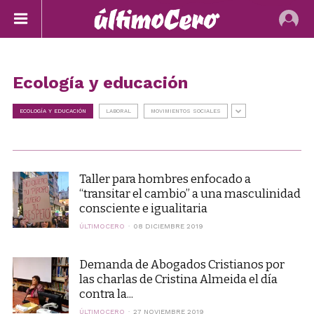
Ecología y educación
ECOLOGÍA Y EDUCACIÓN
LABORAL
MOVIMIENTOS SOCIALES
Taller para hombres enfocado a
“transitar el cambio” a una masculinidad
consciente e igualitaria
ÚLTIMOCERO
08 DICIEMBRE 2019
Demanda de Abogados Cristianos por
las charlas de Cristina Almeida el día
contra la...
ÚLTIMOCERO
27 NOVIEMBRE 2019