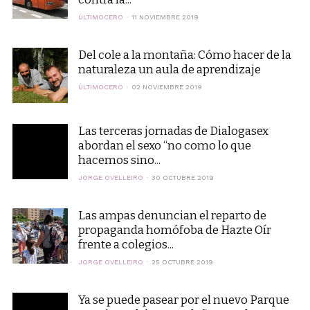
ÚLTIMOCERO
11 NOVIEMBRE 2019
Del cole a la montaña: Cómo hacer de la
naturaleza un aula de aprendizaje
ÚLTIMOCERO
02 NOVIEMBRE 2019
Las terceras jornadas de Dialogasex
abordan el sexo “no como lo que
hacemos sino...
JORGE OVELLEIRO
30 OCTUBRE 2019
Las ampas denuncian el reparto de
propaganda homófoba de Hazte Oír
frente a colegios...
JORGE OVELLEIRO
25 OCTUBRE 2019
Ya se puede pasear por el nuevo Parque