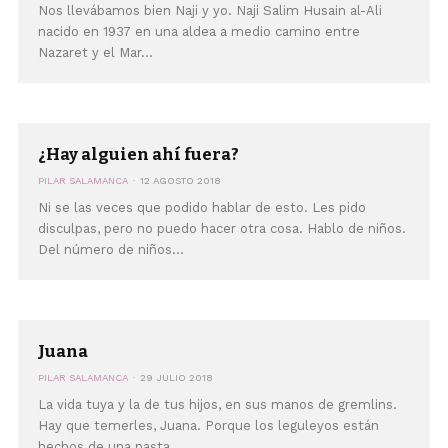
Nos llevábamos bien Naji y yo. Naji Salim Husain al-Ali
nacido en 1937 en una aldea a medio camino entre
Nazaret y el Mar...
¿Hay alguien ahí fuera?
PILAR SALAMANCA
12 AGOSTO 2018
Ni se las veces que podido hablar de esto. Les pido
disculpas, pero no puedo hacer otra cosa. Hablo de niños.
Del número de niños...
Juana
PILAR SALAMANCA
29 JULIO 2018
La vida tuya y la de tus hijos, en sus manos de gremlins.
Hay que temerles, Juana. Porque los leguleyos están
hechos de una pasta...