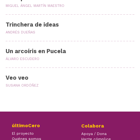
MIGUEL ÁNGEL MARTÍN MAESTRO
Trinchera de ideas
ANDRÉS DUEÑAS
Un arcoíris en Pucela
ÁLVARO ESCUDERO
Veo veo
SUSANA ORDÓÑEZ
últimoCero
Colabora
El proyecto
Apoya / Dona
Quiénes somos
Hazte cómplice