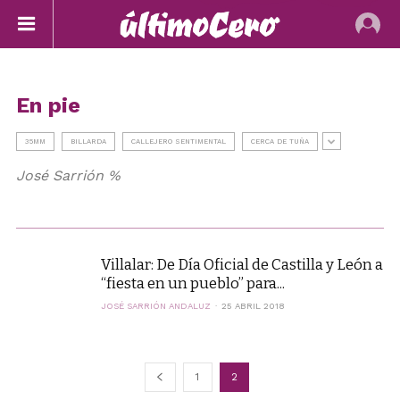
En pie
35MM
BILLARDA
CALLEJERO SENTIMENTAL
CERCA DE TUÑA
José Sarrión %
Villalar: De Día Oficial de Castilla y León a
“fiesta en un pueblo” para...
JOSÉ SARRIÓN ANDALUZ
25 ABRIL 2018
1
2