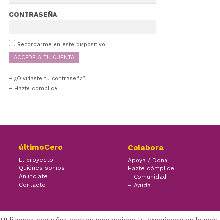
CONTRASEÑA
Recordarme en este dispositivo
¿Olvidaste tu contraseña?
– Hazte cómplice
últimoCero
Colabora
El proyecto
Apoya / Dona
Quiénes somos
Hazte cómplice
Anúnciate
– Comunidad
Contacto
– Ayuda
Utilizamos pequeñas cookies para mejorar tu experiencia en la web.