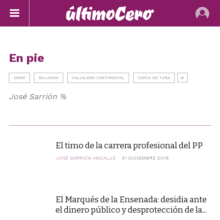
En pie
35MM
BILLARDA
CALLEJERO SENTIMENTAL
CERCA DE TUÑA
José Sarrión %
El timo de la carrera profesional del PP
JOSÉ SARRIÓN ANDALUZ
21 DICIEMBRE 2018
El Marqués de la Ensenada: desidia ante
el dinero público y desprotección de la...