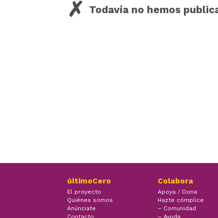
Todavía no hemos public
últimoCero
Colabora
El proyecto
Apoya / Dona
Quiénes somos
Hazte cómplice
Anúnciate
– Comunidad
Contacto
– Ayuda