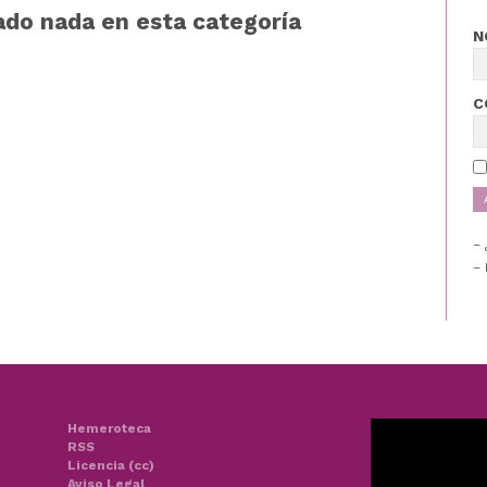
ado nada en esta categoría
N
C
– 
Hemeroteca
RSS
Licencia (cc)
Aviso Legal