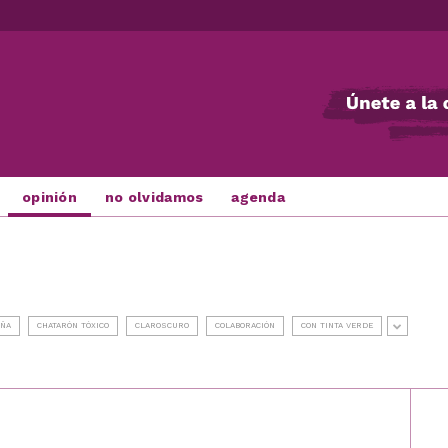
opinión
no olvidamos
agenda
UÑA
CHATARÓN TÓXICO
CLAROSCURO
COLABORACIÓN
CON TINTA VERDE