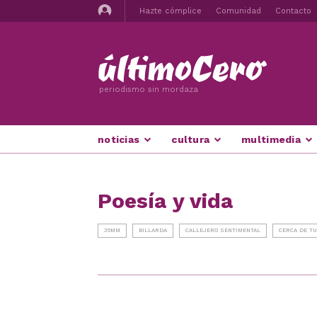
Hazte cómplice
Comunidad
Contacto
periodismo sin mordaza
noticias
cultura
multimedia
Poesía y vida
35MM
BILLARDA
CALLEJERO SENTIMENTAL
CERCA DE T