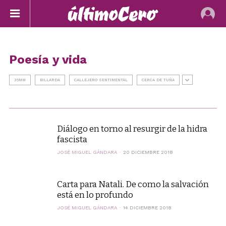
Poesía y vida
35MM
BILLARDA
CALLEJERO SENTIMENTAL
CERCA DE TUÑA
Diálogo en torno al resurgir de la hidra
fascista
JOSÉ MIGUEL GÁNDARA
20 DICIEMBRE 2018
Carta para Natali. De como la salvación
está en lo profundo
JOSÉ MIGUEL GÁNDARA
14 DICIEMBRE 2018