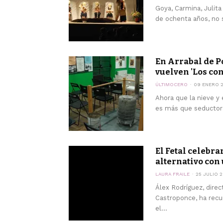
Goya, Carmina, Julita
de ochenta años, no 
En Arrabal de P
vuelven 'Los con
ÚLTIMOCERO
09 ENERO 
Ahora que la nieve y e
es más que seductora
El Fetal celebra
alternativo con 
LAURA FRAILE
25 JULIO 2
Álex Rodríguez, direc
Castroponce, ha recu
el...