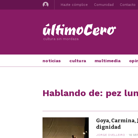
Hazte cómplice
Comunidad
Contacto
cultura sin mordaza
noticias
cultura
multimedia
opi
Hablando de: pez lun
Goya, Carmina, 
dignidad
JORGE OVELLEIRO
16 SE