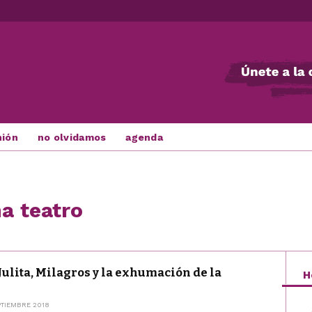
nión
no olvidamos
agenda
a teatro
Julita, Milagros y la exhumación de la
H
PTIEMBRE 2018