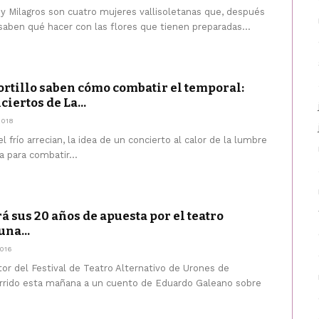
 y Milagros son cuatro mujeres vallisoletanas que, después
saben qué hacer con las flores que tienen preparadas...
ortillo saben cómo combatir el temporal:
ciertos de La...
2018
l frío arrecian, la idea de un concierto al calor de la lumbre
 para combatir...
rá sus 20 años de apuesta por el teatro
una...
016
tor del Festival de Teatro Alternativo de Urones de
rrido esta mañana a un cuento de Eduardo Galeano sobre