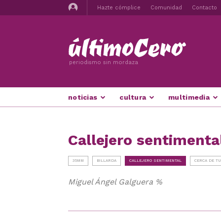
Hazte cómplice
Comunidad
Contacto
periodismo sin mordaza
noticias
cultura
multimedia
Callejero sentimenta
35MM
BILLARDA
CALLEJERO SENTIMENTAL
CERCA DE T
Miguel Ángel Galguera %