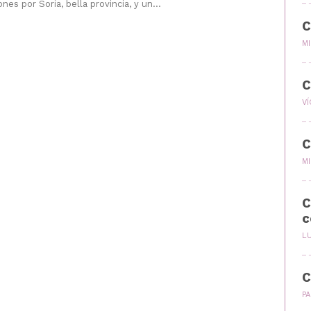
nes por Soria, bella provincia, y un...
C
M
C
VÍ
C
M
C
c
L
C
P