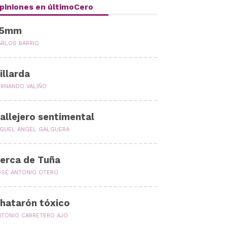
piniones en últimoCero
35mm
ARLOS BARRIO
illarda
ERNANDO VALIÑO
allejero sentimental
IGUEL ÁNGEL GALGUERA
erca de Tuña
OSÉ ANTONIO OTERO
hatarón tóxico
NTONIO CARRETERO AJO