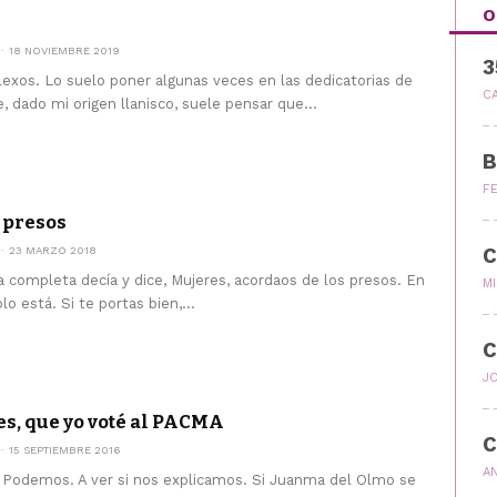
O
18 NOVIEMBRE 2019
exos. Lo suelo poner algunas veces en las dedicatorias de
C
, dado mi origen llanisco, suele pensar que...
B
F
 presos
23 MARZO 2018
C
da completa decía y dice, Mujeres, acordaos de los presos. En
M
o está. Si te portas bien,...
C
J
s, que yo voté al PACMA
C
15 SEPTIEMBRE 2016
A
 Podemos. A ver si nos explicamos. Si Juanma del Olmo se