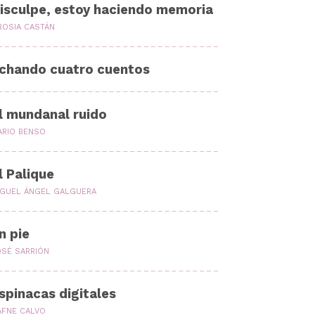
isculpe, estoy haciendo memoria
ROSIA CASTÁN
chando cuatro cuentos
l mundanal ruido
ARIO BENSO
l Palique
IGUEL ÁNGEL GALGUERA
n pie
OSÉ SARRIÓN
spinacas digitales
AFNE CALVO