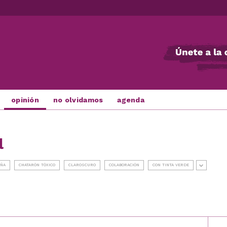
opinión
no olvidamos
agenda
l
UÑA
CHATARÓN TÓXICO
CLAROSCURO
COLABORACIÓN
CON TINTA VERDE