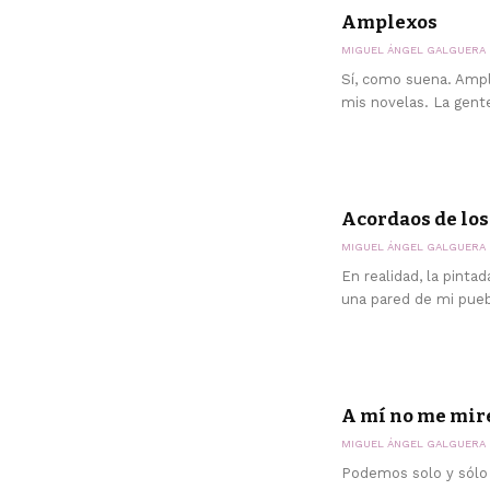
Amplexos
MIGUEL ÁNGEL GALGUERA
Sí, como suena. Ampl
mis novelas. La gente
Acordaos de los
MIGUEL ÁNGEL GALGUERA
En realidad, la pinta
una pared de mi puebl
A mí no me mire
MIGUEL ÁNGEL GALGUERA
Podemos solo y sólo