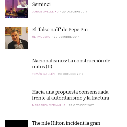
Seminci
JORGE OVELLEIRO
29 OCTUBRE 2017
El 'falso naïf' de Pepe Pin
ÚLTIMOCERO
29 OCTUBRE 2017
Nacionalismos: La construcción de
mitos (II)
TOMÁS GUILLÉN
29 OCTUBRE 2017
Hacia una propuesta consensuada
frente al autoritarismo y la fractura
MARGARITA MEDIAVILLA
29 OCTUBRE 2017
The nile Hilton incident la gran