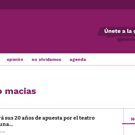
opinión
no olvidamos
agenda
o macias
rá sus 20 años de apuesta por el teatro
H
una...
016