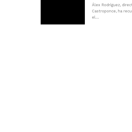
Álex Rodríguez, direc
Castroponce, ha recu
el...