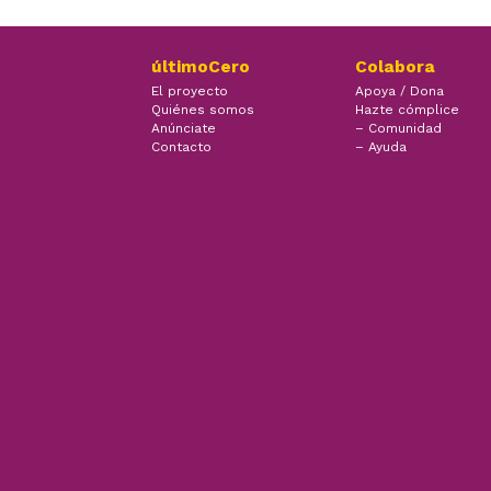
últimoCero
Colabora
El proyecto
Apoya / Dona
Quiénes somos
Hazte cómplice
Anúnciate
– Comunidad
Contacto
– Ayuda