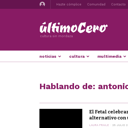
Hazte cómplice
Comunidad
Contacto
cultura sin mordaza
noticias
cultura
multimedia
Hablando de: antoni
El Fetal celebra
alternativo con 
LAURA FRAILE
25 JULIO 2