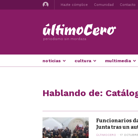
Hazte cómplice
Comunidad
Contacto
periodismo sin mordaza
noticias
cultura
multimedia
Hablando de: Catálo
Funcionarios da
Junta tras un aut
ÚLTIMOCERO
17 OCTUBRE