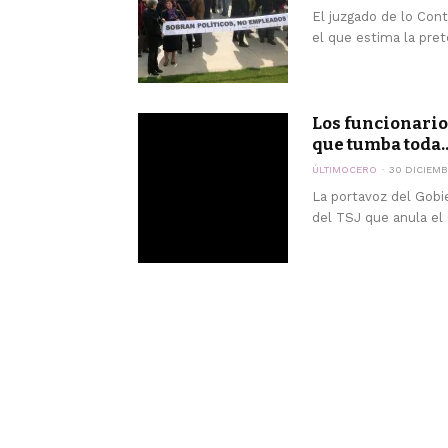
El juzgado de lo Cont
el que estima la pret
Los funcionario
que tumba toda..
ÚLTIMOCERO
30 DICIEMB
La portavoz del Gobi
del TSJ que anula el 