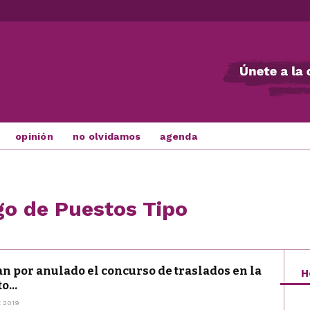
opinión
no olvidamos
agenda
go de Puestos Tipo
n por anulado el concurso de traslados en la
H
o...
 2019