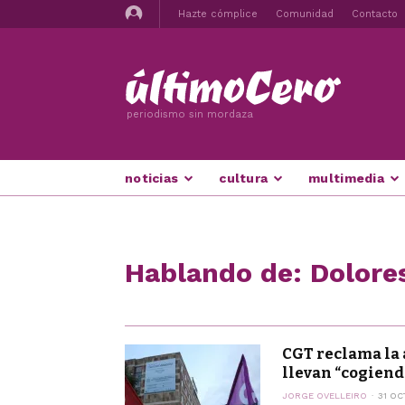
Hazte cómplice
Comunidad
Contacto
periodismo sin mordaza
noticias
cultura
multimedia
Hablando de: Dolore
CGT reclama la 
llevan “cogiendo
JORGE OVELLEIRO
31 OC