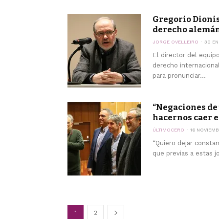
Gregorio Dionis:
derecho alemán
JORGE OVELLEIRO
30 EN
El director del equi
derecho internacional
para pronunciar...
“Negaciones de
hacernos caer e
ÚLTIMOCERO
16 NOVIEMB
“Quiero dejar constan
que previas a estas j
1
2