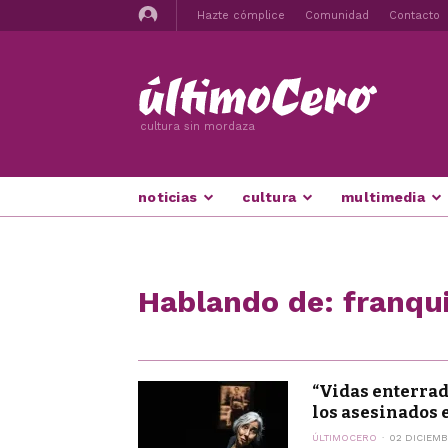
Hazte cómplice
Comunidad
Contacto
cultura sin mordaza
noticias
cultura
multimedia
Hablando de: franq
“Vidas enterrad
los asesinados e
ÚLTIMOCERO
02 DICIEMB