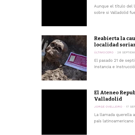
Aunque el título del l
sobre si Valladolid fue
Reabierta la cau
localidad sorian
ÚLTIMOCERO
28 SEPTIEM
El pasado 21 de septi
Instancia e Instruccio
El Ateneo Repub
Valladolid
JORGE OVELLEIRO
17 SE
La llamada querella a
país latinoamericano 