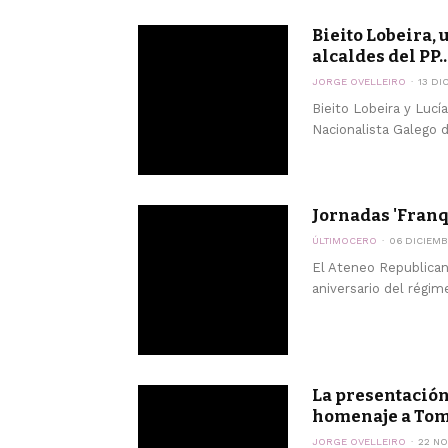
Bieito Lobeira, 
alcaldes del PP..
JORGE OVELLEIRO
13 DI
Bieito Lobeira y Lucí
Nacionalista Galego d
Jornadas 'Fran
ÚLTIMOCERO
06 DICIEMB
El Ateneo Republican
aniversario del régim
La presentación 
homenaje a Tom
JORGE OVELLEIRO
22 NO