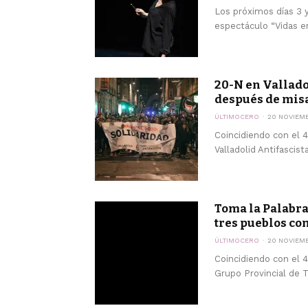
Los próximos días 3 y
espectáculo “Vidas ent
20-N en Valladol
después de mis
ÚLTIMOCERO
20 NOVIEM
Coincidiendo con el 4
Valladolid Antifascist
Toma la Palabra
tres pueblos con 
ÚLTIMOCERO
20 NOVIEM
Coincidiendo con el 4
Grupo Provincial de T