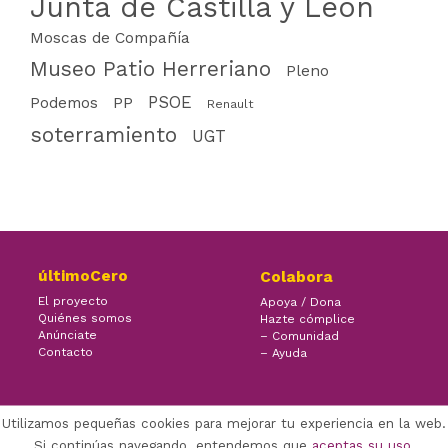
Junta de Castilla y León
Moscas de Compañía
Museo Patio Herreriano
Pleno
PSOE
PP
Podemos
Renault
soterramiento
UGT
últimoCero
Colabora
El proyecto
Apoya / Dona
Quiénes somos
Hazte cómplice
Anúnciate
– Comunidad
Contacto
– Ayuda
Utilizamos pequeñas cookies para mejorar tu experiencia en la web.
×
Facebook Twitter Youtube
Si continúas navegando, entendemos que
aceptas su uso
.