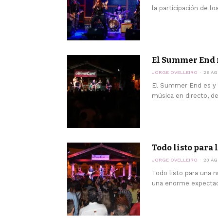
la participación de l
El Summer End 
JORGE OVELLEIRO
26 AG
El Summer End es y s
música en directo, de
Todo listo para
JORGE OVELLEIRO
23 AG
Todo listo para una 
una enorme expectaci