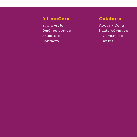
últimoCero
Colabora
El proyecto
Apoya / Dona
Quiénes somos
Hazte cómplice
Anúnciate
– Comunidad
Contacto
– Ayuda