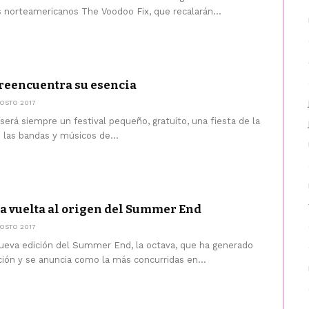
os norteamericanos The Voodoo Fix, que recalarán...
reencuentra su esencia
OSTO 2017
erá siempre un festival pequeño, gratuito, una fiesta de la
 las bandas y músicos de...
 la vuelta al origen del Summer End
OSTO 2017
nueva edición del Summer End, la octava, que ha generado
ón y se anuncia como la más concurridas en...