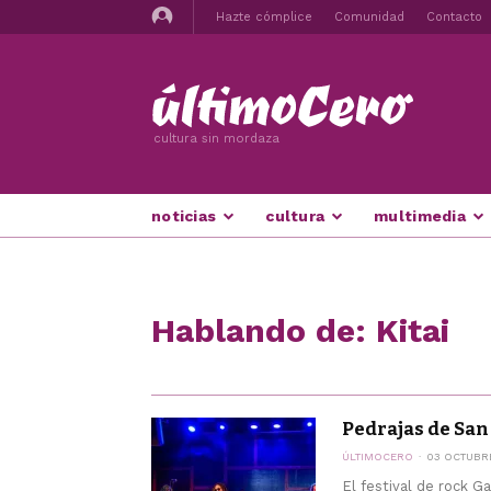
Hazte cómplice
Comunidad
Contacto
cultura sin mordaza
noticias
cultura
multimedia
Hablando de: Kitai
Pedrajas de San 
ÚLTIMOCERO
03 OCTUBR
El festival de rock G