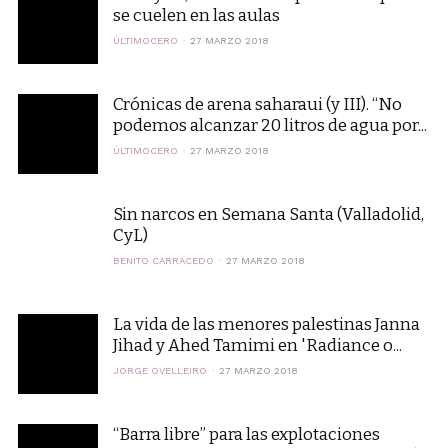
se cuelen en las aulas
ÚLTIMOCERO
27 MARZO 2018
Crónicas de arena saharaui (y III). “No
podemos alcanzar 20 litros de agua por...
ÚLTIMOCERO
27 MARZO 2018
Sin narcos en Semana Santa (Valladolid,
CyL)
BENITO CARRACEDO
27 MARZO 2018
La vida de las menores palestinas Janna
Jihad y Ahed Tamimi en 'Radiance o...
JORGE OVELLEIRO
27 MARZO 2018
“Barra libre” para las explotaciones