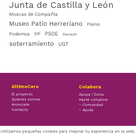
Junta de Castilla y León
Moscas de Compañía
Museo Patio Herreriano
Pleno
PSOE
PP
Podemos
Renault
soterramiento
UGT
últimoCero
Colabora
El proyecto
Apoya / Dona
Quiénes somos
Hazte cómplice
Anúnciate
– Comunidad
Contacto
– Ayuda
Utilizamos pequeñas cookies para mejorar tu experiencia en la web.
×
Facebook Twitter Youtube