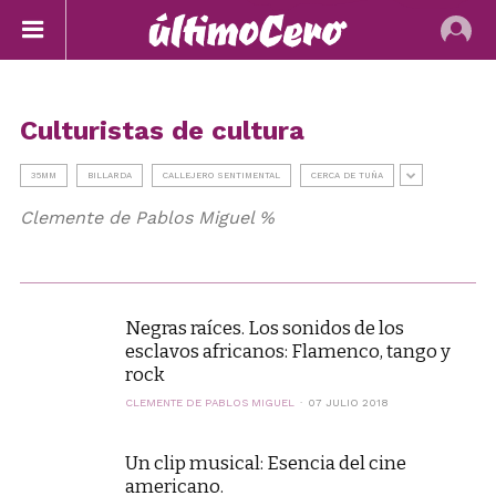
Culturistas de cultura
35MM
BILLARDA
CALLEJERO SENTIMENTAL
CERCA DE TUÑA
Clemente de Pablos Miguel %
Negras raíces. Los sonidos de los
esclavos africanos: Flamenco, tango y
rock
CLEMENTE DE PABLOS MIGUEL
07 JULIO 2018
Un clip musical: Esencia del cine
americano.