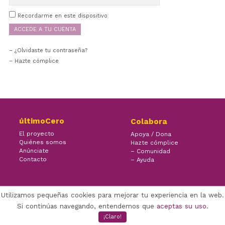
Recordarme en este dispositivo
¿Olvidaste tu contraseña?
– Hazte cómplice
últimoCero
Colabora
El proyecto
Apoya / Dona
Quiénes somos
Hazte cómplice
Anúnciate
– Comunidad
Contacto
– Ayuda
Utilizamos pequeñas cookies para mejorar tu experiencia en la web.
×
Facebook Twitter Youtube
Si continúas navegando, entendemos que
aceptas su uso
.
(CC) ÚLTIMOCERO | 2020
¡Claro!