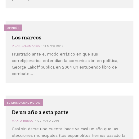
OPINIÓN
Los marcos
PILAR SALAMANCA
11 MAYO 2016
Frustrado ante el modo errático en que sus
correligionarios entendían la comunicación en política,
George Lakoff publica en 2004 un estupendo libro de
combate...
EL MUNDANAL RUIDO
De un año a esta parte
MARIO BENSO
09 MAYO 2016
Casi sin darse uno cuenta, hace ya casi un año que las
elecciones municipales (los españolitos hemos pasado la