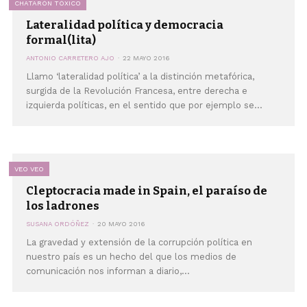
CHATARÓN TÓXICO
Lateralidad política y democracia
formal(lita)
ANTONIO CARRETERO AJO
22 MAYO 2016
Llamo ‘lateralidad política’ a la distinción metafórica,
surgida de la Revolución Francesa, entre derecha e
izquierda políticas, en el sentido que por ejemplo se...
VEO VEO
Cleptocracia made in Spain, el paraíso de
los ladrones
SUSANA ORDÓÑEZ
20 MAYO 2016
La gravedad y extensión de la corrupción política en
nuestro país es un hecho del que los medios de
comunicación nos informan a diario,...