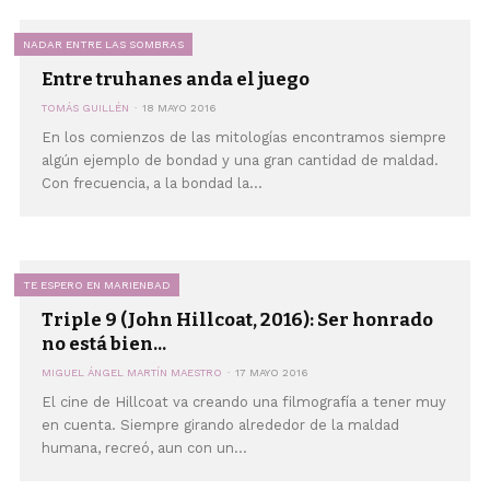
NADAR ENTRE LAS SOMBRAS
Entre truhanes anda el juego
TOMÁS GUILLÉN
18 MAYO 2016
En los comienzos de las mitologías encontramos siempre
algún ejemplo de bondad y una gran cantidad de maldad.
Con frecuencia, a la bondad la...
TE ESPERO EN MARIENBAD
Triple 9 (John Hillcoat, 2016): Ser honrado
no está bien...
MIGUEL ÁNGEL MARTÍN MAESTRO
17 MAYO 2016
El cine de Hillcoat va creando una filmografía a tener muy
en cuenta. Siempre girando alrededor de la maldad
humana, recreó, aun con un...