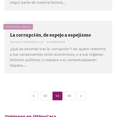
mayor parte de nuestra historia...
CHATARÓN TÓXICO
La corrupción, de espejo a espejismo
ANTONIO CARRETERO AJO
04 MAYO 2016
¿Qué se esconde tras la 'corrupción'? No quiero referirme
a sus consecuentes socio-económicos, o a sus orígenes
histórico-políticos, ni siquiera a su contextualización
hispana....
53
54
55
Opiniones en últimoCero