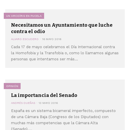
UN ARCOÍRIS EN PUCELA
Necesitamos un Ayuntamiento que luche
contra el odio
ALVARO ESCUDERO
16 MAYO 2016
Cada 17 de mayo celebramos el Día Internacional contra
la Homofobia y la Transfobia o, como lo llamamos algunas
personas que intentamos ser más...
OPINIÓN
La importancia del Senado
ANDRÉS DUEÑAS
13 MAYO 2016
España es un sistema bicameral imperfecto, compuesto
de una Cámara Baja (Congreso de los Diputados) con
muchas más competencias que la Cámara Alta
(Senado)....