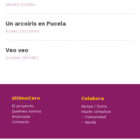
ANDRÉS DUEÑAS
Un arcoíris en Pucela
ÁLVARO ESCUDERO
Veo veo
SUSANA ORDÓÑEZ
últimoCero
Colabora
El proyecto
Apoya / Dona
Quiénes somos
Hazte cómplice
Anúnciate
– Comunidad
Contacto
– Ayuda