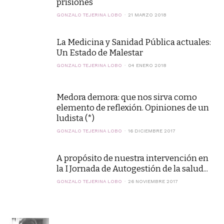
prisiones
GONZALO TEJERINA LOBO
21 MARZO 2018
La Medicina y Sanidad Pública actuales:
Un Estado de Malestar
GONZALO TEJERINA LOBO
04 ENERO 2018
Medora demora: que nos sirva como
elemento de reflexión. Opiniones de un
ludista (*)
GONZALO TEJERINA LOBO
16 DICIEMBRE 2017
A propósito de nuestra intervención en
la I Jornada de Autogestión de la salud...
GONZALO TEJERINA LOBO
26 NOVIEMBRE 2017