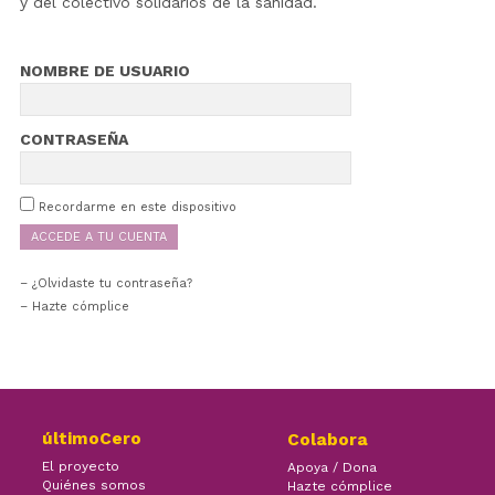
y del colectivo solidarios de la sanidad.
NOMBRE DE USUARIO
CONTRASEÑA
Recordarme en este dispositivo
¿Olvidaste tu contraseña?
– Hazte cómplice
últimoCero
Colabora
El proyecto
Apoya / Dona
Quiénes somos
Hazte cómplice