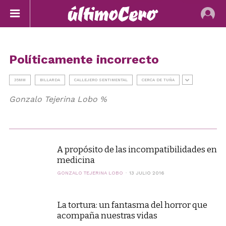
Políticamente incorrecto
35MM
BILLARDA
CALLEJERO SENTIMENTAL
CERCA DE TUÑA
Gonzalo Tejerina Lobo %
A propósito de las incompatibilidades en
medicina
GONZALO TEJERINA LOBO
13 JULIO 2016
La tortura: un fantasma del horror que
acompaña nuestras vidas