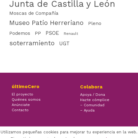
Junta de Castilla y León
Moscas de Compañía
Museo Patio Herreriano
Pleno
PSOE
PP
Podemos
Renault
soterramiento
UGT
últimoCero
Colabora
El proyecto
Apoya / Dona
Quiénes somos
Hazte cómplice
Anúnciate
– Comunidad
Contacto
– Ayuda
Utilizamos pequeñas cookies para mejorar tu experiencia en la web.
×
Facebook Twitter Youtube