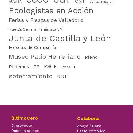
CCOO
CNT
AUVASA
contaminación
Ecologistas en Acción
Ferias y Fiestas de Valladolid
Huelga General Feminista 8M
Junta de Castilla y León
Moscas de Compañía
Museo Patio Herreriano
Pleno
PSOE
PP
Podemos
Renault
soterramiento
UGT
últimoCero
Colabora
El proyecto
Apoya / Dona
Quiénes somos
Hazte cómplice