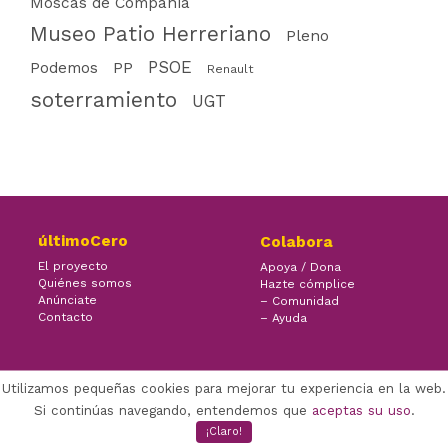
Moscas de Compañía
Museo Patio Herreriano
Pleno
PSOE
PP
Podemos
Renault
soterramiento
UGT
últimoCero
Colabora
El proyecto
Apoya / Dona
Quiénes somos
Hazte cómplice
Anúnciate
– Comunidad
Contacto
– Ayuda
Utilizamos pequeñas cookies para mejorar tu experiencia en la web.
×
Facebook Twitter Youtube
Si continúas navegando, entendemos que
aceptas su uso
.
(CC) ÚLTIMOCERO | 2022
¡Claro!