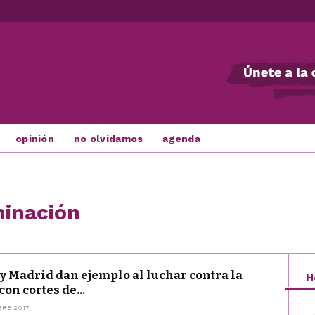
opinión
no olvidamos
agenda
inación
 y Madrid dan ejemplo al luchar contra la
H
on cortes de...
BRE 2017