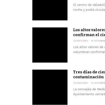
El centro de Valladoli
noche y podrá circular
Los altos valor
confirman el cier
ÚLTIMOCERO
14 OCTUBRE
Los altos valores de
vislumbran confirman e
Tres días de cie
contaminación
ÚLTIMOCERO
13 OCTUBRE
La concejala de Medi
Ayuntamiento cerrará 