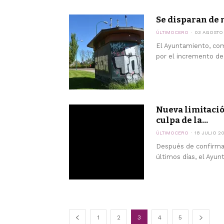
Se disparan de 
ÚLTIMOCERO
03 AGOSTO
El Ayuntamiento, como
por el incremento de 
Nueva limitació
culpa de la...
ÚLTIMOCERO
18 JULIO 2
Después de confirmar
últimos días, el Ayunt
1
2
3
4
5