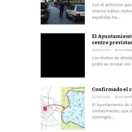
Con el anticiclón que
intenso tráfico moto
españolas ha...
El Ayuntamiento 
centro prevista
ÚLTIMOCERO
19 NOVIEMB
Los niveles de dióxi
podrá se circular con
Confirmado el ci
ÚLTIMOCERO
18 NOVIEMB
El Ayuntamiento de Va
contaminación, que s
restringirá...