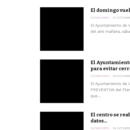
El domingo vuelv
ÚLTIMOCERO
27 OCTUBRE
El Ayuntamiento de V
del aire mañana, sábad
El Ayuntamiento
para evitar cerra
ÚLTIMOCERO
26 OCTUBRE
El Ayuntamiento de V
PREVENTIVA del Plan 
que...
El centro se rea
datos...
ÚLTIMOCERO
16 OCTUBRE