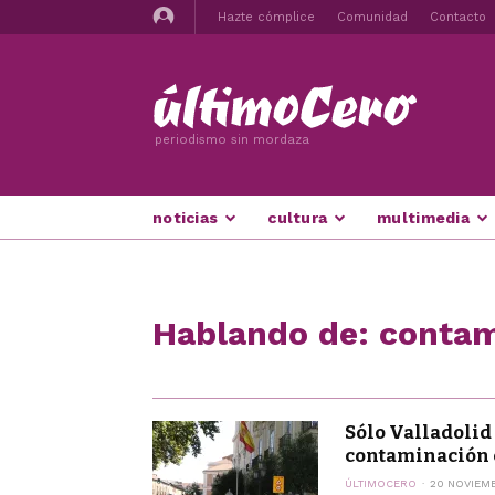
Hazte cómplice
Comunidad
Contacto
periodismo sin mordaza
noticias
cultura
multimedia
Hablando de: contam
Sólo Valladolid
contaminación c
ÚLTIMOCERO
20 NOVIEM