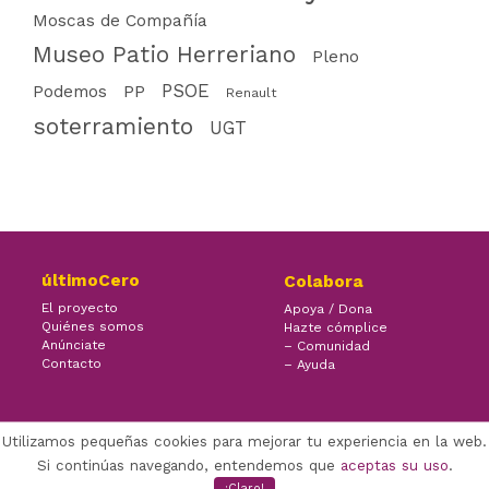
Moscas de Compañía
Museo Patio Herreriano
Pleno
PSOE
PP
Podemos
Renault
soterramiento
UGT
últimoCero
Colabora
El proyecto
Apoya / Dona
Quiénes somos
Hazte cómplice
Anúnciate
– Comunidad
Contacto
– Ayuda
Utilizamos pequeñas cookies para mejorar tu experiencia en la web.
×
Facebook Twitter Youtube
Si continúas navegando, entendemos que
aceptas su uso
.
(CC) ÚLTIMOCERO | 2022
¡Claro!