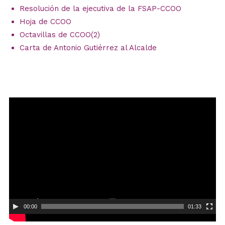
Resolución de la ejecutiva de la FSAP-CCOO
Hoja de CCOO
Octavillas de CCOO(2)
Carta de Antonio Gutiérrez al Alcalde
Reproductor
de
vídeo
00:00
01:33