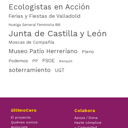
Ecologistas en Acción
Ferias y Fiestas de Valladolid
Huelga General Feminista 8M
Junta de Castilla y León
Moscas de Compañía
Museo Patio Herreriano
Pleno
PSOE
PP
Podemos
Renault
soterramiento
UGT
últimoCero
Colabora
El proyecto
Apoya / Dona
Quiénes somos
Hazte cómplice
Anúnciate
– Comunidad