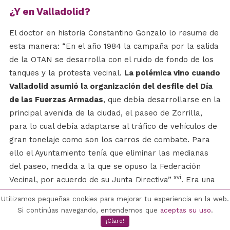
¿Y en Valladolid?
El doctor en historia Constantino Gonzalo lo resume de
esta manera: “En el año 1984 la campaña por la salida
de la OTAN se desarrolla con el ruido de fondo de los
tanques y la protesta vecinal.
La polémica vino cuando
Valladolid asumió la organización del desfile del Día
de las Fuerzas Armadas
, que debía desarrollarse en la
principal avenida de la ciudad, el paseo de Zorrilla,
para lo cual debía adaptarse al tráfico de vehículos de
gran tonelaje como son los carros de combate. Para
ello el Ayuntamiento tenía que eliminar las medianas
del paseo, medida a la que se opuso la Federación
xvi
Vecinal, por acuerdo de su Junta Directiva”
. Era una
buena ocasión para poner sobre la mesa, una vez más,
Utilizamos pequeñas cookies para mejorar tu experiencia en la web.
cuestiones tan transcendentales como “
la
Si continúas navegando, entendemos que
aceptas su uso
.
problemática de la paz, el desarme, los gastos
¡Claro!