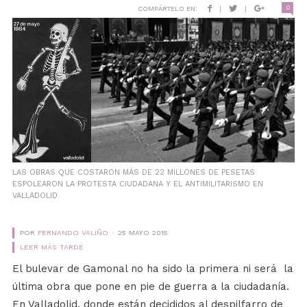
0
COMPÁRTELO EN:
|
|
LAS OBRAS QUE COSTARON MÁS DE 22 MILLONES DE PESETAS
ESPOLEARON LA PROTESTA CIUDADANA Y EL ANTIMILITARISMO EN
VALLADOLID
POR
FERNANDO VALIÑO
25 MAYO 2015
LEER MÁS TARDE
El bulevar de Gamonal no ha sido la primera ni será la
última obra que pone en pie de guerra a la ciudadanía.
En Valladolid, donde están decididos al despilfarro de