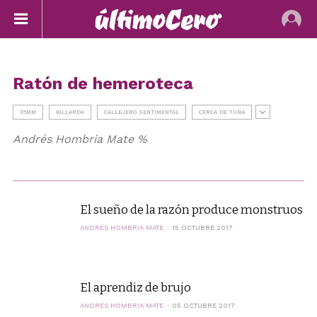
Ratón de hemeroteca
35MM
BILLARDA
CALLEJERO SENTIMENTAL
CERCA DE TUÑA
Andrés Hombria Mate %
El sueño de la razón produce monstruos
ANDRÉS HOMBRIA MATE
15 OCTUBRE 2017
El aprendiz de brujo
ANDRÉS HOMBRIA MATE
05 OCTUBRE 2017