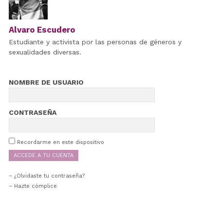
Alvaro Escudero
Estudiante y activista por las personas de géneros y
sexualidades diversas.
NOMBRE DE USUARIO
CONTRASEÑA
Recordarme en este dispositivo
¿Olvidaste tu contraseña?
– Hazte cómplice