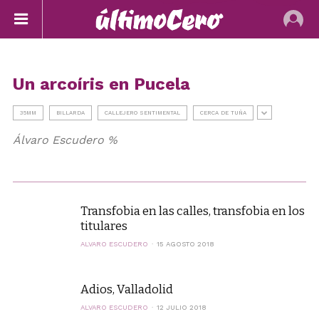
Un arcoíris en Pucela
35MM
BILLARDA
CALLEJERO SENTIMENTAL
CERCA DE TUÑA
Álvaro Escudero %
Transfobia en las calles, transfobia en los
titulares
ALVARO ESCUDERO
15 AGOSTO 2018
Adios, Valladolid
ALVARO ESCUDERO
12 JULIO 2018