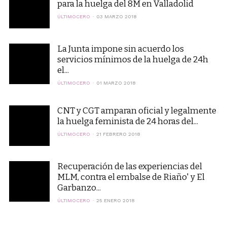
para la huelga del 8M en Valladolid
ÚLTIMOCERO
03 MARZO 2018
La Junta impone sin acuerdo los
servicios mínimos de la huelga de 24h
el...
ÚLTIMOCERO
01 MARZO 2018
CNT y CGT amparan oficial y legalmente
la huelga feminista de 24 horas del...
ÚLTIMOCERO
21 FEBRERO 2018
Recuperación de las experiencias del
MLM, contra el embalse de Riaño' y El
Garbanzo...
ÚLTIMOCERO
25 ENERO 2018