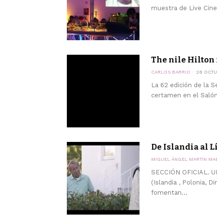
muestra de Live Cinem
The nile Hilton
CARLOS BARRIO
28 OCTU
La 62 edición de la S
certamen en el Salón 
De Islandia al 
MIGUEL ÁNGEL MARTÍN MA
SECCIÓN OFICIAL. UN
(Islandia , Polonia, D
fomentan...