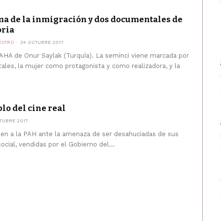
ma de la inmigración y dos documentales de
oria
ESTRO
24 OCTUBRE 2017
HA de Onur Saylak (Turquía). La seminci viene marcada por
ales, la mujer como protagonista y como realizadora, y la
plo del cine real
TUBRE 2017
den a la PAH ante la amenaza de ser desahuciadas de sus
ocial, vendidas por el Gobierno del...