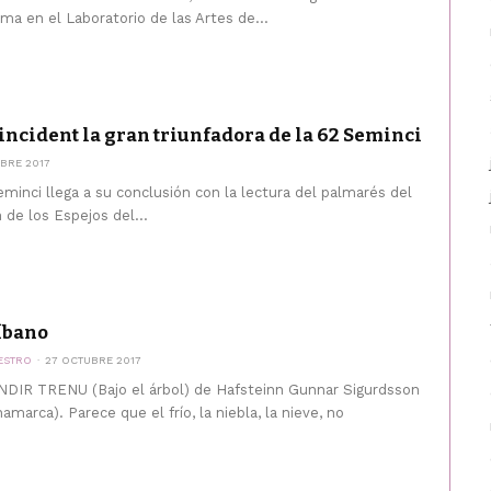
a en el Laboratorio de las Artes de...
 incident la gran triunfadora de la 62 Seminci
BRE 2017
eminci llega a su conclusión con la lectura del palmarés del
de los Espejos del...
Líbano
ESTRO
27 OCTUBRE 2017
DIR TRENU (Bajo el árbol) de Hafsteinn Gunnar Sigurdsson
inamarca). Parece que el frío, la niebla, la nieve, no