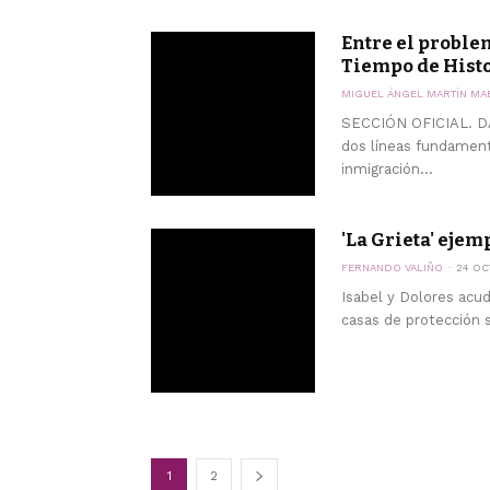
Entre el proble
Tiempo de Hist
MIGUEL ÁNGEL MARTÍN MA
SECCIÓN OFICIAL. DA
dos líneas fundament
inmigración...
'La Grieta' ejem
FERNANDO VALIÑO
24 OC
Isabel y Dolores acu
casas de protección s
1
2