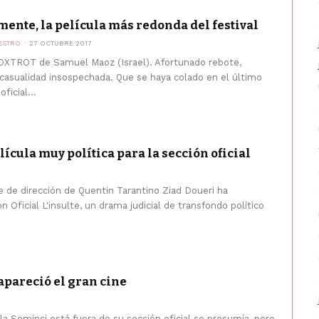
mente, la película más redonda del festival
ESTRO
27 OCTUBRE 2017
XTROT de Samuel Maoz (Israel). Afortunado rebote,
casualidad insospechada. Que se haya colado en el último
ficial...
lícula muy política para la sección oficial
e de dirección de Quentin Tarantino Ziad Doueri ha
 Oficial L'insulte, un drama judicial de transfondo político
apareció el gran cine
la Seminci está fuera de su sección oficial se presumía, pero