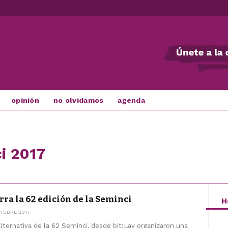
opinión
no olvidamos
agenda
i 2017
rra la 62 edición de la Seminci
H
TUBRE 2017
ternativa de la 62 Seminci, desde bit:Lav organizaron una