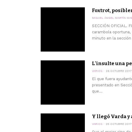
Foxtrot, posible
MIGUEL ÁNGEL MARTÍN MA
SECCIÓN OFICIAL. FO
carambola oportuna, 
minuto en la sección o
L'insulte una pe
VARIOS
26 OCTUBRE 2017
El que fuera ayudant
presentado en Sección
que...
Y llegó Varda y 
VARIOS
25 OCTUBRE 2017
Que el mejor cine de 