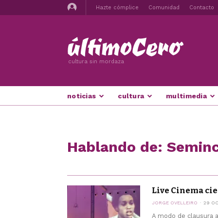
Hazte cómplice
Comunidad
Contacto
cultura sin mordaza
noticias
cultura
multimedia
Hablando de: Seminc
Live Cinema cie
JORGE OVELLEIRO
29 OC
A modo de clausura al