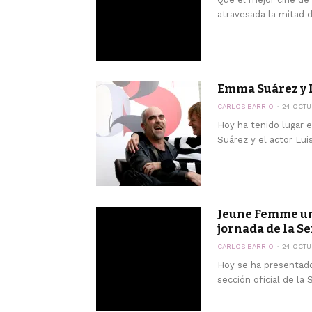
atravesada la mitad de
Emma Suárez y L
CARLOS BARRIO
24 OCTU
Hoy ha tenido lugar 
Suárez y el actor Lui
Jeune Femme una
jornada de la S
CARLOS BARRIO
24 OCTU
Hoy se ha presentado
sección oficial de la