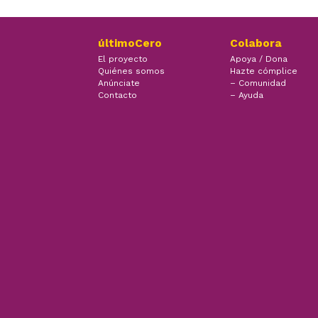
últimoCero
Colabora
El proyecto
Apoya / Dona
Quiénes somos
Hazte cómplice
Anúnciate
– Comunidad
Contacto
– Ayuda