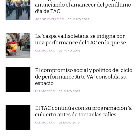
anunciando el amanecer del penúltimo
día de TAC
JORGE OVELLEIRO
25 MAYO 2019
La ‘caspa vallisoletana’ se indigna por
una performance del TAC en la que se...
ÚLTIMOCERO
23 MAYO 2019
El compromiso social y político del ciclo
de performance Arte VA! consolida su
espacio...
ÚLTIMOCERO
22 MAYO 2019
El TAC continúa con su programación ‘a
cubierto’ antes de tomar las calles
ÚLTIMOCERO
21 MAYO 2019